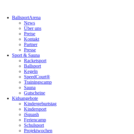
Navigation
BallsportArena
überspringen
News
Über uns
Preise
Kontakt
Partner
Presse
Sport & Sauna
Racketsport
Ballsport
Kegeln
SpeedCourt®
Trainingscamp
Sauna
Gutscheine
Kidsangebote
Kindergeburtstag
Kindersport
iSquash
Feriencamp
Schulsport
Projektwochen