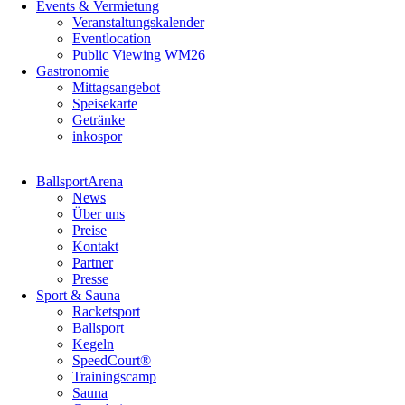
Events & Vermietung
Veranstaltungskalender
Eventlocation
Public Viewing WM26
Gastronomie
Mittagsangebot
Speisekarte
Getränke
inkospor
Navigation
BallsportArena
überspringen
News
Über uns
Preise
Kontakt
Partner
Presse
Sport & Sauna
Racketsport
Ballsport
Kegeln
SpeedCourt®
Trainingscamp
Sauna