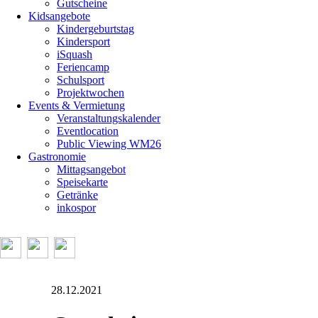
Gutscheine
Kidsangebote
Kindergeburtstag
Kindersport
iSquash
Feriencamp
Schulsport
Projektwochen
Events & Vermietung
Veranstaltungskalender
Eventlocation
Public Viewing WM26
Gastronomie
Mittagsangebot
Speisekarte
Getränke
inkospor
28.12.2021