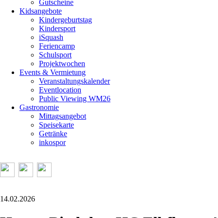
Gutscheine
Kidsangebote
Kindergeburtstag
Kindersport
iSquash
Feriencamp
Schulsport
Projektwochen
Events & Vermietung
Veranstaltungskalender
Eventlocation
Public Viewing WM26
Gastronomie
Mittagsangebot
Speisekarte
Getränke
inkospor
14.02.2026