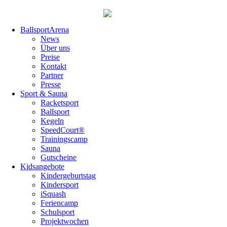
Navigation
BallsportArena
überspringen
News
Über uns
Preise
Kontakt
Partner
Presse
Sport & Sauna
Racketsport
Ballsport
Kegeln
SpeedCourt®
Trainingscamp
Sauna
Gutscheine
Kidsangebote
Kindergeburtstag
Kindersport
iSquash
Feriencamp
Schulsport
Projektwochen