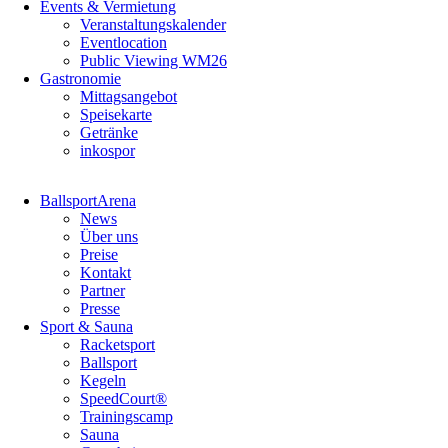
Events & Vermietung
Veranstaltungskalender
Eventlocation
Public Viewing WM26
Gastronomie
Mittagsangebot
Speisekarte
Getränke
inkospor
Navigation
BallsportArena
überspringen
News
Über uns
Preise
Kontakt
Partner
Presse
Sport & Sauna
Racketsport
Ballsport
Kegeln
SpeedCourt®
Trainingscamp
Sauna