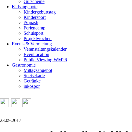
Gutscheine
Kidsangebote
Kindergeburtstag
Kindersport
iSquash
Feriencamp
Schulsport
Projektwochen
Events & Vermietung
Veranstaltungskalender
Eventlocation
Public Viewing WM26
Gastronomie
Mittagsangebot
Speisekarte
Getränke
inkospor
23.09.2017