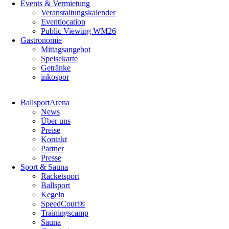
Events & Vermietung
Veranstaltungskalender
Eventlocation
Public Viewing WM26
Gastronomie
Mittagsangebot
Speisekarte
Getränke
inkospor
Navigation
BallsportArena
überspringen
News
Über uns
Preise
Kontakt
Partner
Presse
Sport & Sauna
Racketsport
Ballsport
Kegeln
SpeedCourt®
Trainingscamp
Sauna