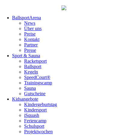
Navigation
BallsportArena
überspringen
News
Über uns
Preise
Kontakt
Partner
Presse
Sport & Sauna
Racketsport
Ballsport
Kegeln
SpeedCourt®
Trainingscamp
Sauna
Gutscheine
Kidsangebote
Kindergeburtstag
Kindersport
iSquash
Feriencamp
Schulsport
Projektwochen