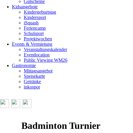
Gutscheine
Kidsangebote
Kindergeburtstag
Kindersport
iSquash
Feriencamp
Schulsport
Projektwochen
Events & Vermietung
Veranstaltungskalender
Eventlocation
Public Viewing WM26
Gastronomie
Mittagsangebot
Speisekarte
Getränke
inkospor
Badminton Turnier