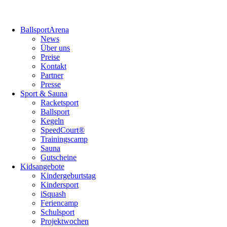
Navigation
BallsportArena
überspringen
News
Über uns
Preise
Kontakt
Partner
Presse
Sport & Sauna
Racketsport
Ballsport
Kegeln
SpeedCourt®
Trainingscamp
Sauna
Gutscheine
Kidsangebote
Kindergeburtstag
Kindersport
iSquash
Feriencamp
Schulsport
Projektwochen