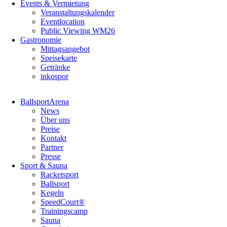
Events & Vermietung
Veranstaltungskalender
Eventlocation
Public Viewing WM26
Gastronomie
Mittagsangebot
Speisekarte
Getränke
inkospor
Navigation
BallsportArena
überspringen
News
Über uns
Preise
Kontakt
Partner
Presse
Sport & Sauna
Racketsport
Ballsport
Kegeln
SpeedCourt®
Trainingscamp
Sauna