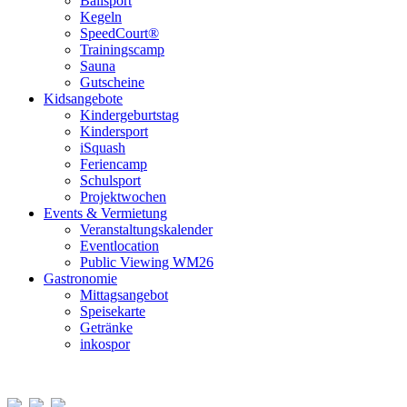
Ballsport
Kegeln
SpeedCourt®
Trainingscamp
Sauna
Gutscheine
Kidsangebote
Kindergeburtstag
Kindersport
iSquash
Feriencamp
Schulsport
Projektwochen
Events & Vermietung
Veranstaltungskalender
Eventlocation
Public Viewing WM26
Gastronomie
Mittagsangebot
Speisekarte
Getränke
inkospor