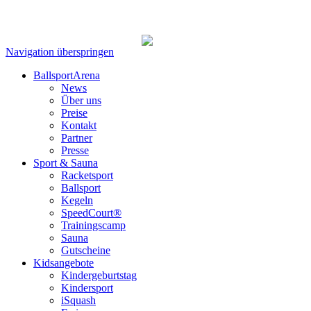
Navigation überspringen
BallsportArena
News
Über uns
Preise
Kontakt
Partner
Presse
Sport & Sauna
Racketsport
Ballsport
Kegeln
SpeedCourt®
Trainingscamp
Sauna
Gutscheine
Kidsangebote
Kindergeburtstag
Kindersport
iSquash