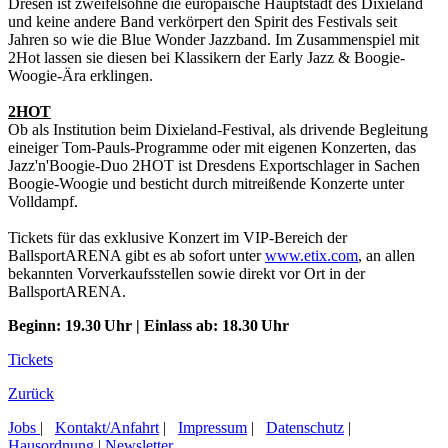
Dresen ist zweifelsohne die europäische Hauptstadt des Dixieland
und keine andere Band verkörpert den Spirit des Festivals seit
Jahren so wie die Blue Wonder Jazzband. Im Zusammenspiel mit
2Hot lassen sie diesen bei Klassikern der Early Jazz & Boogie-
Woogie-Ära erklingen.
2HOT
Ob als Institution beim Dixieland-Festival, als drivende Begleitung
eineiger Tom-Pauls-Programme oder mit eigenen Konzerten, das
Jazz'n'Boogie-Duo 2HOT ist Dresdens Exportschlager in Sachen
Boogie-Woogie und besticht durch mitreißende Konzerte unter
Volldampf.
Tickets für das exklusive Konzert im VIP-Bereich der
BallsportARENA gibt es ab sofort unter
www.etix.com
, an allen
bekannten Vorverkaufsstellen sowie direkt vor Ort in der
BallsportARENA.
Beginn: 19.30 Uhr | Einlass ab: 18.30 Uhr
Tickets
Zurück
Jobs
|
Kontakt/Anfahrt
|
Impressum
|
Datenschutz
|
Hausordnung
|
Newsletter