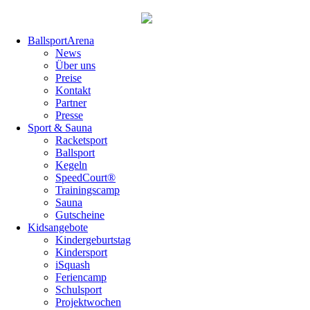
Navigation
BallsportArena
überspringen
News
Über uns
Preise
Kontakt
Partner
Presse
Sport & Sauna
Racketsport
Ballsport
Kegeln
SpeedCourt®
Trainingscamp
Sauna
Gutscheine
Kidsangebote
Kindergeburtstag
Kindersport
iSquash
Feriencamp
Schulsport
Projektwochen