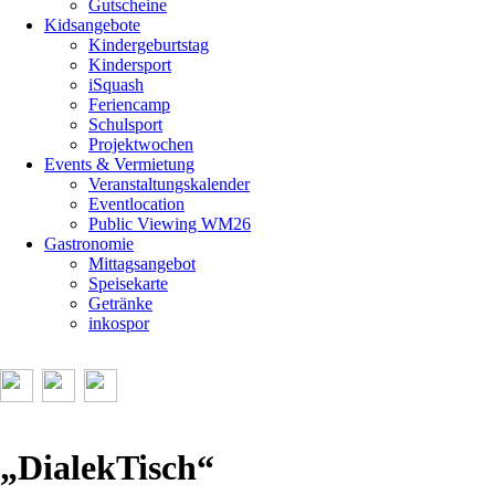
Gutscheine
Kidsangebote
Kindergeburtstag
Kindersport
iSquash
Feriencamp
Schulsport
Projektwochen
Events & Vermietung
Veranstaltungskalender
Eventlocation
Public Viewing WM26
Gastronomie
Mittagsangebot
Speisekarte
Getränke
inkospor
„DialekTisch“