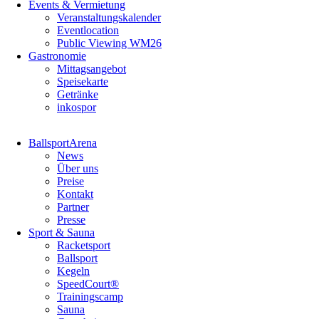
Events & Vermietung
Veranstaltungskalender
Eventlocation
Public Viewing WM26
Gastronomie
Mittagsangebot
Speisekarte
Getränke
inkospor
Navigation
BallsportArena
überspringen
News
Über uns
Preise
Kontakt
Partner
Presse
Sport & Sauna
Racketsport
Ballsport
Kegeln
SpeedCourt®
Trainingscamp
Sauna