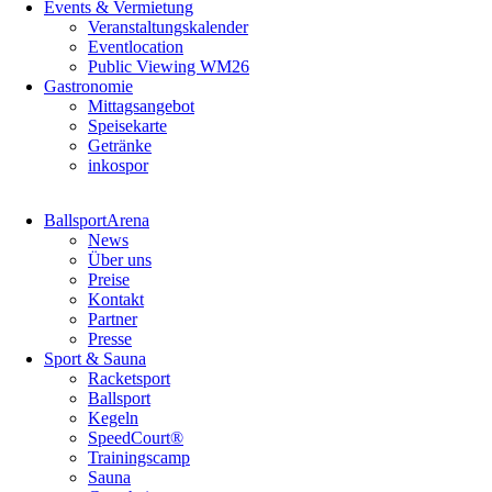
Events & Vermietung
Veranstaltungskalender
Eventlocation
Public Viewing WM26
Gastronomie
Mittagsangebot
Speisekarte
Getränke
inkospor
Navigation
BallsportArena
überspringen
News
Über uns
Preise
Kontakt
Partner
Presse
Sport & Sauna
Racketsport
Ballsport
Kegeln
SpeedCourt®
Trainingscamp
Sauna