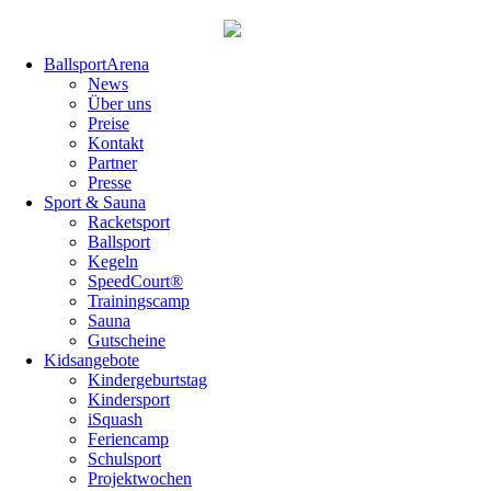
Navigation
BallsportArena
überspringen
News
Über uns
Preise
Kontakt
Partner
Presse
Sport & Sauna
Racketsport
Ballsport
Kegeln
SpeedCourt®
Trainingscamp
Sauna
Gutscheine
Kidsangebote
Kindergeburtstag
Kindersport
iSquash
Feriencamp
Schulsport
Projektwochen