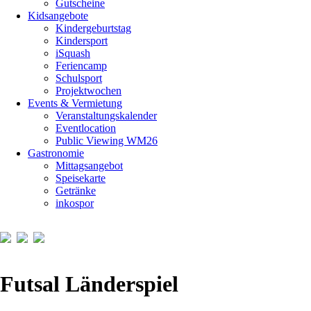
Gutscheine
Kidsangebote
Kindergeburtstag
Kindersport
iSquash
Feriencamp
Schulsport
Projektwochen
Events & Vermietung
Veranstaltungskalender
Eventlocation
Public Viewing WM26
Gastronomie
Mittagsangebot
Speisekarte
Getränke
inkospor
Futsal Länderspiel