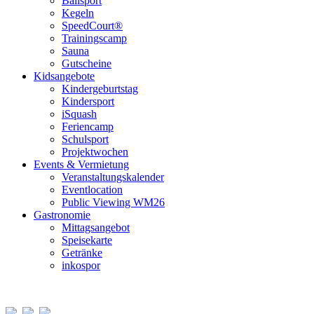
Ballsport
Kegeln
SpeedCourt®
Trainingscamp
Sauna
Gutscheine
Kidsangebote
Kindergeburtstag
Kindersport
iSquash
Feriencamp
Schulsport
Projektwochen
Events & Vermietung
Veranstaltungskalender
Eventlocation
Public Viewing WM26
Gastronomie
Mittagsangebot
Speisekarte
Getränke
inkospor