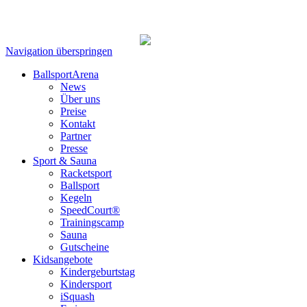
Navigation überspringen
BallsportArena
News
Über uns
Preise
Kontakt
Partner
Presse
Sport & Sauna
Racketsport
Ballsport
Kegeln
SpeedCourt®
Trainingscamp
Sauna
Gutscheine
Kidsangebote
Kindergeburtstag
Kindersport
iSquash