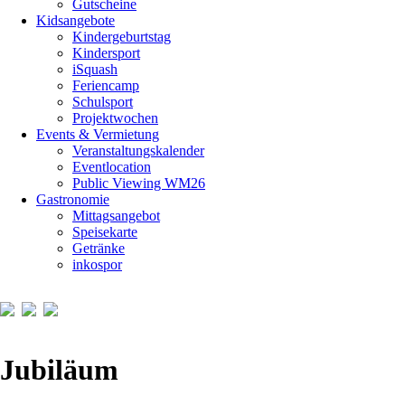
Gutscheine
Kidsangebote
Kindergeburtstag
Kindersport
iSquash
Feriencamp
Schulsport
Projektwochen
Events & Vermietung
Veranstaltungskalender
Eventlocation
Public Viewing WM26
Gastronomie
Mittagsangebot
Speisekarte
Getränke
inkospor
Jubiläum