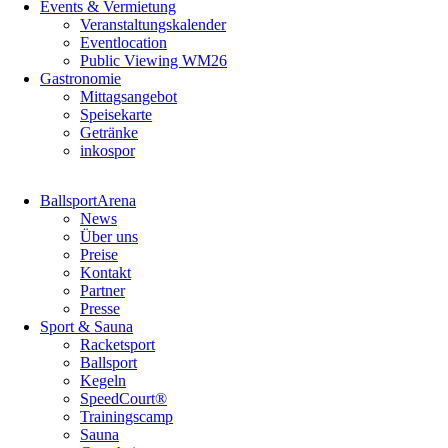
Events & Vermietung
Veranstaltungskalender
Eventlocation
Public Viewing WM26
Gastronomie
Mittagsangebot
Speisekarte
Getränke
inkospor
Navigation
BallsportArena
überspringen
News
Über uns
Preise
Kontakt
Partner
Presse
Sport & Sauna
Racketsport
Ballsport
Kegeln
SpeedCourt®
Trainingscamp
Sauna