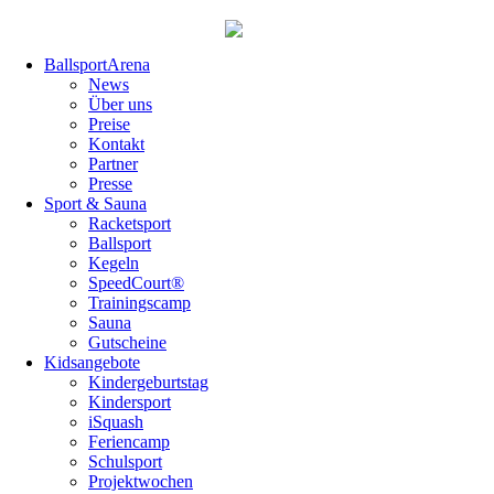
Navigation
BallsportArena
überspringen
News
Über uns
Preise
Kontakt
Partner
Presse
Sport & Sauna
Racketsport
Ballsport
Kegeln
SpeedCourt®
Trainingscamp
Sauna
Gutscheine
Kidsangebote
Kindergeburtstag
Kindersport
iSquash
Feriencamp
Schulsport
Projektwochen