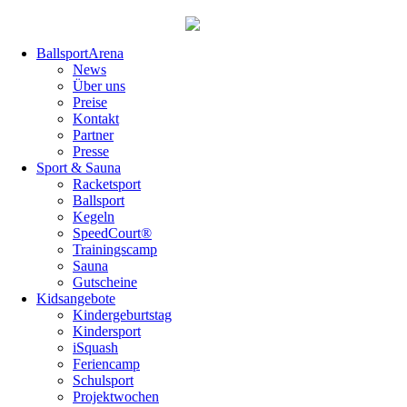
Navigation
BallsportArena
überspringen
News
Über uns
Preise
Kontakt
Partner
Presse
Sport & Sauna
Racketsport
Ballsport
Kegeln
SpeedCourt®
Trainingscamp
Sauna
Gutscheine
Kidsangebote
Kindergeburtstag
Kindersport
iSquash
Feriencamp
Schulsport
Projektwochen