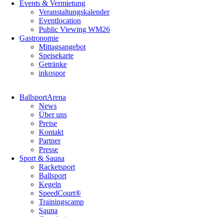
Events & Vermietung
Veranstaltungskalender
Eventlocation
Public Viewing WM26
Gastronomie
Mittagsangebot
Speisekarte
Getränke
inkospor
Navigation
BallsportArena
überspringen
News
Über uns
Preise
Kontakt
Partner
Presse
Sport & Sauna
Racketsport
Ballsport
Kegeln
SpeedCourt®
Trainingscamp
Sauna