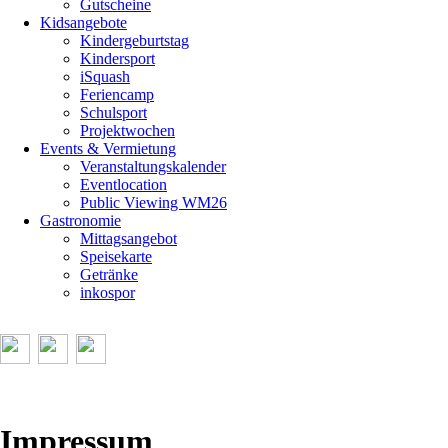
Gutscheine
Kidsangebote
Kindergeburtstag
Kindersport
iSquash
Feriencamp
Schulsport
Projektwochen
Events & Vermietung
Veranstaltungskalender
Eventlocation
Public Viewing WM26
Gastronomie
Mittagsangebot
Speisekarte
Getränke
inkospor
Impressum