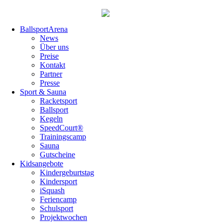
Navigation
BallsportArena
überspringen
News
Über uns
Preise
Kontakt
Partner
Presse
Sport & Sauna
Racketsport
Ballsport
Kegeln
SpeedCourt®
Trainingscamp
Sauna
Gutscheine
Kidsangebote
Kindergeburtstag
Kindersport
iSquash
Feriencamp
Schulsport
Projektwochen