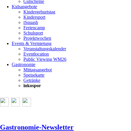
Gutscheine
Kidsangebote
Kindergeburtstag
Kindersport
iSquash
Feriencamp
Schulsport
Projektwochen
Events & Vermietung
Veranstaltungskalender
Eventlocation
Public Viewing WM26
Gastronomie
Mittagsangebot
Speisekarte
Getränke
inkospor
Gastronomie-Newsletter