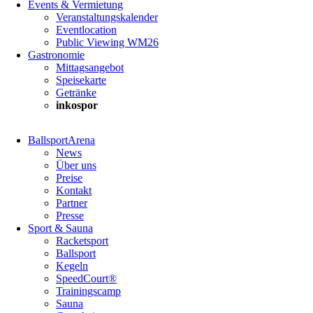
Events & Vermietung
Veranstaltungskalender
Eventlocation
Public Viewing WM26
Gastronomie
Mittagsangebot
Speisekarte
Getränke
inkospor
Navigation
BallsportArena
überspringen
News
Über uns
Preise
Kontakt
Partner
Presse
Sport & Sauna
Racketsport
Ballsport
Kegeln
SpeedCourt®
Trainingscamp
Sauna