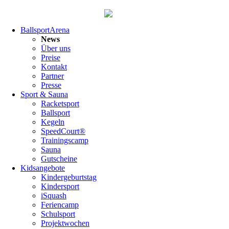
Navigation
BallsportArena
überspringen
News
Über uns
Preise
Kontakt
Partner
Presse
Sport & Sauna
Racketsport
Ballsport
Kegeln
SpeedCourt®
Trainingscamp
Sauna
Gutscheine
Kidsangebote
Kindergeburtstag
Kindersport
iSquash
Feriencamp
Schulsport
Projektwochen