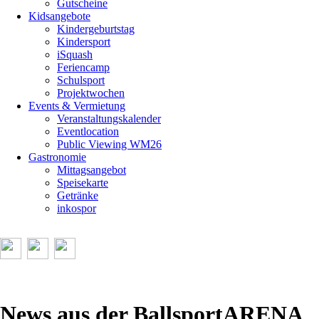
Gutscheine
Kidsangebote
Kindergeburtstag
Kindersport
iSquash
Feriencamp
Schulsport
Projektwochen
Events & Vermietung
Veranstaltungskalender
Eventlocation
Public Viewing WM26
Gastronomie
Mittagsangebot
Speisekarte
Getränke
inkospor
News aus der BallsportARENA