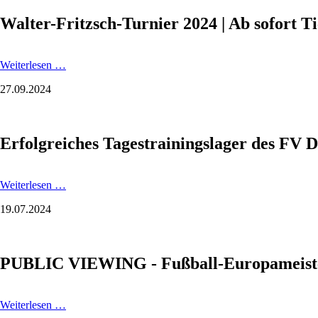
Rückblick
Walter-Fritzsch-Turnier 2024 | Ab sofort Ti
Walter-
Weiterlesen …
Fritzsch-
27.09.2024
Turnier
2024
|
Ab
Erfolgreiches Tagestrainingslager des FV
sofort
Tickets
erhältlich
Erfolgreiches
Weiterlesen …
Tagestrainingslager
19.07.2024
des
FV
Dresden
06
PUBLIC VIEWING - Fußball-Europameiste
Laubegast
in
der
BallsportARENA
PUBLIC
Weiterlesen …
Dresden
VIEWING