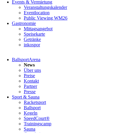
Events & Vermietung
Veranstaltungskalender
Eventlocation
Public Viewing WM26
Gastronomie
Mittagsangebot
Speisekarte
Getränke
inkospor
Navigation
BallsportArena
überspringen
News
Über uns
Preise
Kontakt
Partner
Presse
Sport & Sauna
Racketsport
Ballsport
Kegeln
SpeedCourt®
Trainingscamp
Sauna