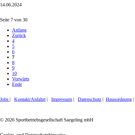
14.06.2024
-
Fußball-
Europameisterschaft
Seite 7 von 30
2024
Anfang
Zurück
4
5
6
7
8
9
10
Vorwärts
Ende
Jobs
|
Kontakt/Anfahrt
|
Impressum
|
Datenschutz
|
Hausordnung
|
© 2026 Sportbetriebsgesellschaft Saegeling mbH
Cookie- und Datenschutzhinweise